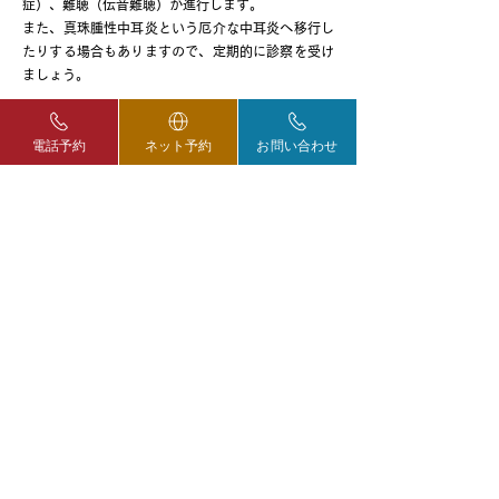
症）、難聴（伝音難聴）が進行します。
また、真珠腫性中耳炎という厄介な中耳炎へ移行し
たりする場合もありますので、定期的に診察を受け
ましょう。
主な症状
電話予約
ネット予約
お問い合わせ
●
耳だれ
●
難聴
治療
●
耳だれを軽減する治療
基本的には急性中耳炎と同じで、抗生剤の服用
や、局所の洗浄によって治療を行うことで、主
症状の一つである耳だれを軽減することができ
ます。治療により一時的に耳だれは止まります
が、鼓膜に穴が開いているため、耳に水が入っ
たり、風邪をひいたりすると症状を繰り返して
しまいます。