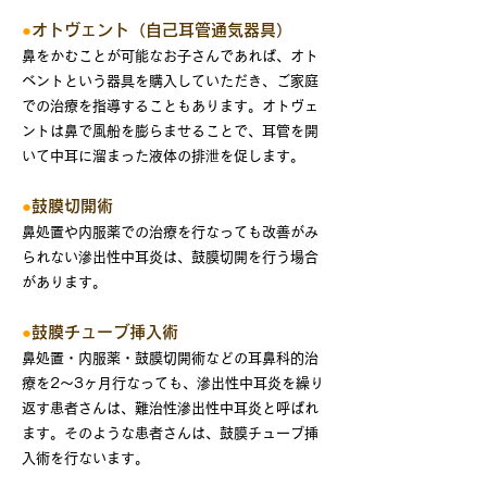
●
オトヴェント（自己耳管通気器具）
鼻をかむことが可能なお子さんであれば、オト
ベントという器具を購入していただき、ご家庭
での治療を指導することもあります。オトヴェ
ントは鼻で風船を膨らませることで、耳管を開
いて中耳に溜まった液体の排泄を促します。
●
鼓膜切開術
鼻処置や内服薬での治療を行なっても改善がみ
られない滲出性中耳炎は、鼓膜切開を行う場合
があります。
●
鼓膜チューブ挿入術
鼻処置・内服薬・鼓膜切開術などの耳鼻科的治
療を2～3ヶ月行なっても、滲出性中耳炎を繰り
返す患者さんは、難治性滲出性中耳炎と呼ばれ
ます。そのような患者さんは、鼓膜チューブ挿
入術を行ないます。